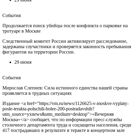
События
Продолжается поиск убийцы после конфликта о парковке на
тротуаре в Москве
Следственный комитет России активизирует расследование,
задержаны соучастники и проверяется законность пребывания
фигурантов на территории России.
29 июня
События
Мирослав Слепнев: Сила истинного единства нашей страны
проявляется в трудных ситуациях
Издание <a href="https://vm.ru/news/1126625-v-moskve-vyplaty-
posle-terakta-poluchili-bolee-200-postradavshih?
utm_source=yxnews&utm_medium=desktop">«Вечерняя
Москва»</a> сообщает, что по информации пресс-службы
столичного департамента труда и соцзащиты населения, среди
417 пострадавших в результате в теракте в концертном зале