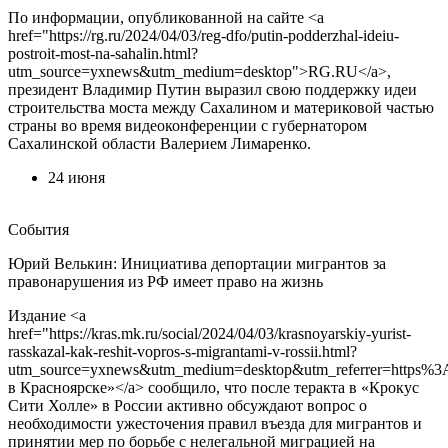
По информации, опубликованной на сайте <a
href="https://rg.ru/2024/04/03/reg-dfo/putin-podderzhal-ideiu-
postroit-most-na-sahalin.html?
utm_source=yxnews&utm_medium=desktop">RG.RU</a>,
президент Владимир Путин выразил свою поддержку идеи
строительства моста между Сахалином и материковой частью
страны во время видеоконференции с губернатором
Сахалинской области Валерием Лимаренко.
24 июня
События
Юрий Велькин: Инициатива депортации мигрантов за
правонарушения из РФ имеет право на жизнь
Издание <a
href="https://kras.mk.ru/social/2024/04/03/krasnoyarskiy-yurist-
rasskazal-kak-reshit-vopros-s-migrantami-v-rossii.html?
utm_source=yxnews&utm_medium=desktop&utm_referrer=http
в Красноярске»</a> сообщило, что после теракта в «Крокус
Сити Холле» в России активно обсуждают вопрос о
необходимости ужесточения правил въезда для мигрантов и
принятии мер по борьбе с нелегальной миграцией на