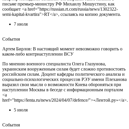
письме премьер-министру РФ Михаилу Мишустину, как
сообщает <a href="https://russian.rt.com/russia/news/1302322-
semi-kapital-kvartira">RT</a>, ссылаясь на копию документа.
7 июля
События
Артем Бирлов: В настоящий момент невозможно говорить о
каком-либо контрнаступлении ВСУ
По мнению военного специалиста Олега Глазунова,
украинским вооруженным силам будет сложно противостоять
российским силам. Доцент кафедры политического анализа и
социально-психологических процессов РЭУ имени Плеханова
выразил свои мысли о возможности Киева обороняться при
наступлении Москвы в беседе с информационным порталом
<a
href="https://lenta.ru/news/2024/04/07/defence/">«Лентой.ру»</a>.
5 июля
События