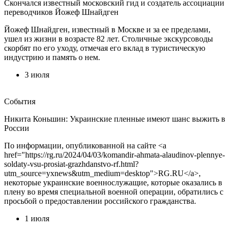
Скончался известный московский гид и создатель ассоциации
переводчиков Йожеф Шнайдген
Йожеф Шнайдген, известный в Москве и за ее пределами,
ушел из жизни в возрасте 82 лет. Столичные экскурсоводы
скорбят по его уходу, отмечая его вклад в туристическую
индустрию и память о нем.
3 июля
События
Никита Коньшин: Украинские пленные имеют шанс выжить в
России
По информации, опубликованной на сайте <a
href="https://rg.ru/2024/04/03/komandir-ahmata-alaudinov-plennye-
soldaty-vsu-prosiat-grazhdanstvo-rf.html?
utm_source=yxnews&utm_medium=desktop">RG.RU</a>,
некоторые украинские военнослужащие, которые оказались в
плену во время специальной военной операции, обратились с
просьбой о предоставлении российского гражданства.
1 июля