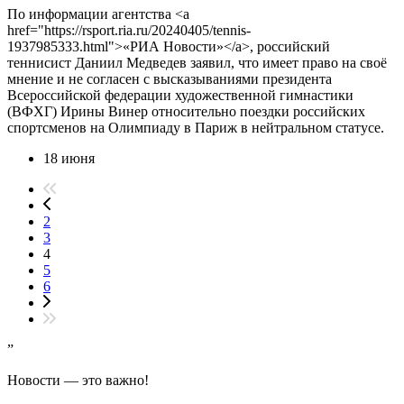
По информации агентства <a
href="https://rsport.ria.ru/20240405/tennis-
1937985333.html">«РИА Новости»</a>, российский
теннисист Даниил Медведев заявил, что имеет право на своё
мнение и не согласен с высказываниями президента
Всероссийской федерации художественной гимнастики
(ВФХГ) Ирины Винер относительно поездки российских
спортсменов на Олимпиаду в Париж в нейтральном статусе.
18 июня
2
3
4
5
6
”
Новости — это важно!