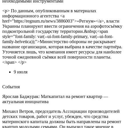
необходимыми инструментами
<p> По данным, опубликованным в материалах
информационного агентства <a
href="https://regnum.ru/news/3886003">«Регнум»</a>, власти
Украины планируют ввести ограничения на аэрофотосъёмку
подконтрольной государству территории.&nbsp;<span
style="font-family: var(--ui-font-family-primary, var(--ui-font-
family-helvetica));">Министерство обороны не раскрывает
название организации, которая выбрана в качестве партнёра.
Уточняется лишь, что компания имеет ресурсы для наиболее
точной ежедневной съёмки всей поверхности планеты.
</span> </p>
9 июля
События
Ярослав Баджурак: Маткапитал на ремонт квартир —
актуальная инициатива
Михаил Ветров, председатель Ассоциации производителей
детских товаров, работ и услуг, убежден, что средства
материнского капитала должны быть направлены на ремонт
квартир молодыми семьями. Он выразил такое мнение в