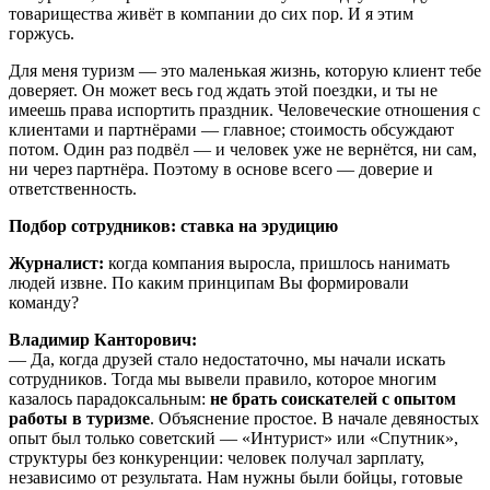
товарищества живёт в компании до сих пор. И я этим
горжусь.
Для меня туризм — это маленькая жизнь, которую клиент тебе
доверяет. Он может весь год ждать этой поездки, и ты не
имеешь права испортить праздник. Человеческие отношения с
клиентами и партнёрами — главное; стоимость обсуждают
потом. Один раз подвёл — и человек уже не вернётся, ни сам,
ни через партнёра. Поэтому в основе всего — доверие и
ответственность.
Подбор сотрудников: ставка на эрудицию
Журналист:
когда компания выросла, пришлось нанимать
людей извне. По каким принципам Вы формировали
команду?
Владимир Канторович:
— Да, когда друзей стало недостаточно, мы начали искать
сотрудников. Тогда мы вывели правило, которое многим
казалось парадоксальным:
не брать соискателей с опытом
работы в туризме
. Объяснение простое. В начале девяностых
опыт был только советский — «Интурист» или «Спутник»,
структуры без конкуренции: человек получал зарплату,
независимо от результата. Нам нужны были бойцы, готовые