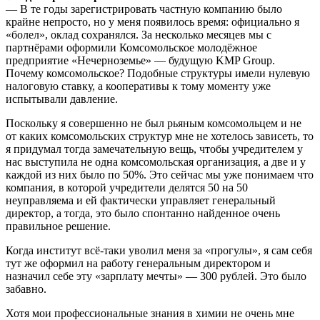
— В те годы зарегистрировать частную компанию было
крайне непросто, но у меня появилось время: официально я
«болел», оклад сохранялся. За несколько месяцев мы с
партнёрами оформили Комсомольское молодёжное
предприятие «Нечерноземье» — будущую KMP Group.
Почему комсомольское? Подобные структуры имели нулевую
налоговую ставку, а кооперативы к тому моменту уже
испытывали давление.
Поскольку я совершенно не был рьяным комсомольцем и не
от каких комсомольских структур мне не хотелось зависеть, то
я придумал тогда замечательную вещь, чтобы учредителем у
нас выступила не одна комсомольская организация, а две и у
каждой из них было по 50%. Это сейчас мы уже понимаем что
компания, в которой учредители делятся 50 на 50
неуправляема и ей фактически управляет генеральный
директор, а тогда, это было спонтанно найденное очень
правильное решение.
Когда институт всё‑таки уволил меня за «прогулы», я сам себя
тут же оформил на работу генеральным директором и
назначил себе эту «зарплату мечты» — 300 рублей. Это было
забавно.
Хотя мои профессиональные знания в химии не очень мне