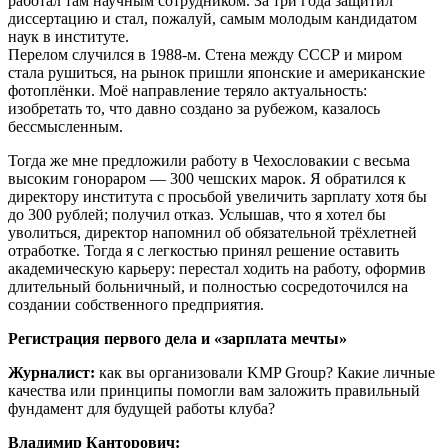
работал там научным сотрудником. За три года защитил
диссертацию и стал, пожалуй, самым молодым кандидатом
наук в институте.
Перелом случился в 1988‑м. Стена между СССР и миром
стала рушиться, на рынок пришли японские и американские
фотоплёнки. Моё направление теряло актуальность:
изобретать то, что давно создано за рубежом, казалось
бессмысленным.
Тогда же мне предложили работу в Чехословакии с весьма
высоким гонораром — 300 чешских марок. Я обратился к
директору института с просьбой увеличить зарплату хотя бы
до 300 рублей; получил отказ. Услышав, что я хотел бы
уволиться, директор напомнил об обязательной трёхлетней
отработке. Тогда я с легкостью принял решение оставить
академическую карьеру: перестал ходить на работу, оформив
длительный больничный, и полностью сосредоточился на
создании собственного предприятия.
Регистрация первого дела и «зарплата мечты»
Журналист:
как вы организовали KMP Group? Какие личные
качества или принципы помогли вам заложить правильный
фундамент для будущей работы клуба?
Владимир Канторович: