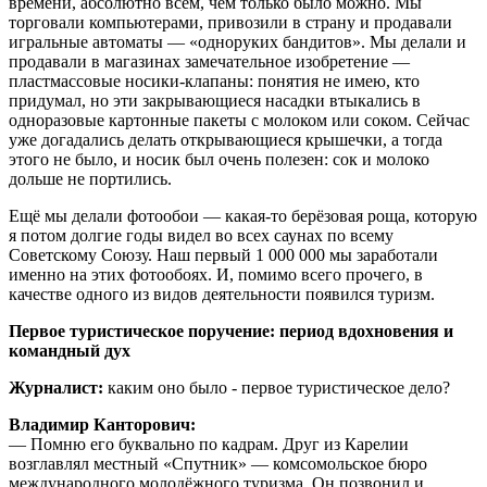
времени, абсолютно всем, чем только было можно. Мы
торговали компьютерами, привозили в страну и продавали
игральные автоматы — «одноруких бандитов». Мы делали и
продавали в магазинах замечательное изобретение —
пластмассовые носики‑клапаны: понятия не имею, кто
придумал, но эти закрывающиеся насадки втыкались в
одноразовые картонные пакеты с молоком или соком. Сейчас
уже догадались делать открывающиеся крышечки, а тогда
этого не было, и носик был очень полезен: сок и молоко
дольше не портились.
Ещё мы делали фотообои — какая‑то берёзовая роща, которую
я потом долгие годы видел во всех саунах по всему
Советскому Союзу. Наш первый 1 000 000 мы заработали
именно на этих фотообоях. И, помимо всего прочего, в
качестве одного из видов деятельности появился туризм.
Первое туристическое поручение: период вдохновения и
командный дух
Журналист:
каким оно было - первое туристическое дело?
Владимир Канторович:
— Помню его буквально по кадрам. Друг из Карелии
возглавлял местный «Спутник» — комсомольское бюро
международного молодёжного туризма. Он позвонил и