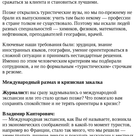
сражаться за клиента и становиться лучшими.
Позже открылись туристические вузы, но мы по‑прежнему не
брали их выпускников: учить там было некому — профессии
в стране толком не существовало. Поэтому мы искали людей
разных специальностей — химиков, физиков, математиков,
нефтяников, преподавателей географии, врачей.
Ключевые наши требования были: эрудиция, знание
иностранных языков, географии, умение ориентироваться в
сложной ситуации и принимать нестандартные решения.
Именно по этим человеческим критериям мы подбирали
сотрудников, а не по формальным «туристическим» строчкам
в резюме.
Международный размах и кризисная закалка
Журналист:
вы сразу задумывались о международной
экспансии или это стало целью позже? Что помогало вам
сохранять спокойствие и не терять ориентиры в кризис?
Владимир Канторович:
— Международная экспансия, как Вы её называете, возникла
из экономических соображений: в какой‑то момент туристов,
например во Франции, стало так много, что мы решили —
зачем тратить лишние деньги и покупать экскурсии у местных