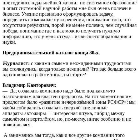
пригодились в дальнейшей жизни, но системное образование
и опыт системной научной работы мне был очень полезен в
бизнесе. Умение правильно сформулировать задачу,
определить возможные пути решения, понимание того, что
отсутствие результата, порой не менее полезно, чем случайная
победа, понимание где и как можно получить нужную
информацию, это у меня оттуда - из высшего образования и
науки.
Предпринимательский каталог конца 80‑х
Журналист:
с какими самыми неожиданными трудностями
вы столкнулись, когда только начинали? Что вас больше всего
вдохновляло в работе тогда, на старте?
Владимир Канторович:
— Да, создавать компанию надо было под каким‑то
благовидным для властей предлогом. На тот момент нашим
предлогом было «развитие нечернозёмной зоны РСФСР»: мы
якобы собирались создавать сверхлёгкие личные
аппараты‑автожиры — интересная штука, гибрид между
самолётом и вертолётом, но, по‑моему, нигде особенно и не
появившаяся.
А занимались мы тогда, как и все другие компании того