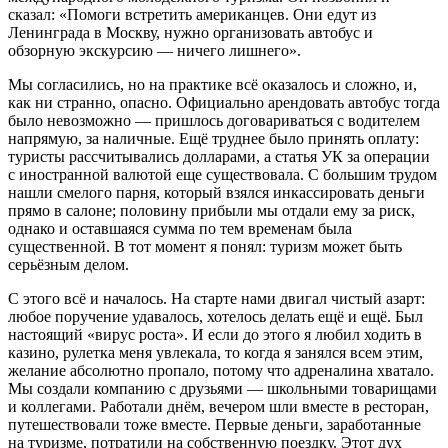
сказал: «Помоги встретить американцев. Они едут из
Ленинграда в Москву, нужно организовать автобус и
обзорную экскурсию — ничего лишнего».
Мы согласились, но на практике всё оказалось и сложно, и,
как ни странно, опасно. Официально арендовать автобус тогда
было невозможно — пришлось договариваться с водителем
напрямую, за наличные. Ещё труднее было принять оплату:
туристы рассчитывались долларами, а статья УК за операции
с иностранной валютой еще существовала. С большим трудом
нашли смелого парня, который взялся инкассировать деньги
прямо в салоне; половину прибыли мы отдали ему за риск,
однако и оставшаяся сумма по тем временам была
существенной. В тот момент я понял: туризм может быть
серьёзным делом.
С этого всё и началось. На старте нами двигал чистый азарт:
любое поручение удавалось, хотелось делать ещё и ещё. Был
настоящий «вирус роста». И если до этого я любил ходить в
казино, рулетка меня увлекала, то когда я занялся всем этим,
желание абсолютно пропало, потому что адреналина хватало.
Мы создали компанию с друзьями — школьными товарищами
и коллегами. Работали днём, вечером шли вместе в ресторан,
путешествовали тоже вместе. Первые деньги, заработанные
на туризме, потратили на собственную поездку. Этот дух