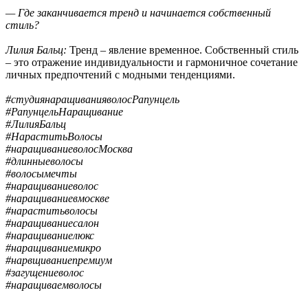
— Где заканчивается тренд и начинается собственный
стиль?
Лилия Бальц:
Тренд – явление временное. Собственный стиль
– это отражение индивидуальности и гармоничное сочетание
личных предпочтений с модными тенденциями.
#студиянаращиванияволосРапунцель
#РапунцельНаращивание
#ЛилияБальц
#НараститьВолосы
#наращиваниеволосМосква
#длинныеволосы
#волосымечты
#наращиваниеволос
#наращиваниевмоскве
#нараститьволосы
#наращиваниесалон
#наращиваниелюкс
#наращиваниемикро
#нарвщиваниепремиум
#загущениеволос
#наращиваемволосы