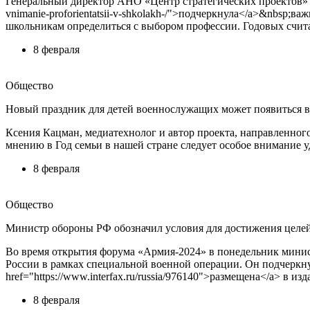
Генеральный директор АНО «Центр стратегических проектов» Еле
vnimanie-proforientatsii-v-shkolakh-/">подчеркнула</a>&nbsp
школьникам определиться с выбором профессии. Годовых счита
8 февраля
Общество
Новый праздник для детей военнослужащих может появиться в
Ксения Кацман, медиатехнолог и автор проекта, направленно
мнению в Год семьи в нашей стране следует особое внимание уд
8 февраля
Общество
Министр обороны РФ обозначил условия для достижения целе
Во время открытия форума «Армия-2024» в понедельник минис
России в рамках специальной военной операции. Он подчеркн
href="https://www.interfax.ru/russia/976140">размещена</a> в и
8 февраля