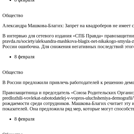
Общество
Александра Машкова-Благих: Запрет на квадроберов не имеет 
В интервью для сетевого издания «СПБ Правда» правозащитниц
pravda.ru/society/aleksandra-mashkova-blagix-net-nikakogo-smys
России ошибочна. Для снижения негативных последствий этог
8 февраля
Общество
В России предложили привлечь работодателей к решению дем
Правозащитница и председатель «Союза Родительских Организаци
predlozhili-vovlekat-rabotodatelej-v-vopros-uluchsheniya-demo
рождаемости среди сотрудников. Машкова-Благих считает эту
показателей. Она предложила ряд мер, которые могут способс
8 февраля