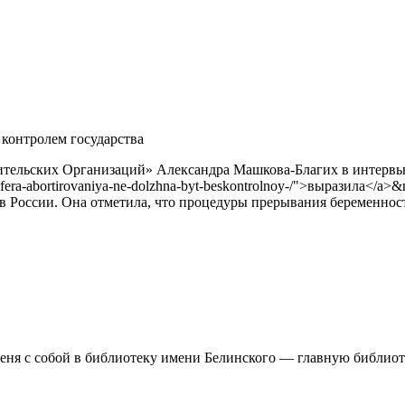
контролем государства
ительских Организаций» Александра Машкова-Благих в интервь
ikh-sfera-abortirovaniya-ne-dolzhna-byt-beskontrolnoy-/">выразила
ов России. Она отметила, что процедуры прерывания беременнос
еня с собой в библиотеку имени Белинского — главную библиот