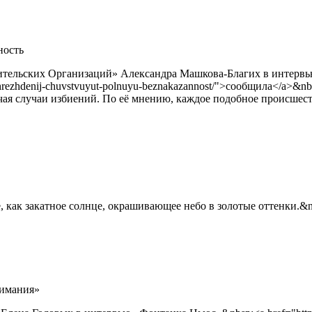
ность
тельских Организаций» Александра Машкова-Благих в интервью 
x-uchrezhdenij-chuvstvuyut-polnuyu-beznakazannost/">сообщила</a>
ючая случаи избиений. По её мнению, каждое подобное происшес
, как закатное солнце, окрашивающее небо в золотые оттенки.&n
нимания»