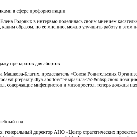
никами в сфере профориентации
 Елена Годовых в интервью поделилась своим мнением касател
 каким образом, по ее мнению, можно улучшить работу в этом 
ажу препаратов для абортов
 Машкова-Благих, председатель «Союза Родительских Организаци
o-prodavat-preparaty-dlya-abortov/">выразила</a>&nbsp;свою пози
ты, содержащие мифепристон и мизопростол, теперь должны нах
чебный год
генеральный директор АНО «Центр стратегических проектов»,&nbs