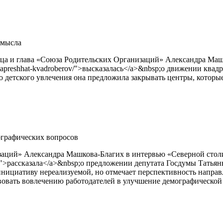
смысла
а и глава «Союза Родительских Организаций» Александра Машков
la-zapreshhat-kvadroberov/">высказалась</a>&nbsp;о движении ква
о детского увлечения она предложила закрывать центры, котор
ографических вопросов
й» Александра Машкова-Благих в интервью «Северной столице»&nbs
grafii/">рассказала</a>&nbsp;о предложении депутата Госдумы Тат
 инициативу нереализуемой, но отмечает перспективность напр
твовать вовлечению работодателей в улучшение демографической