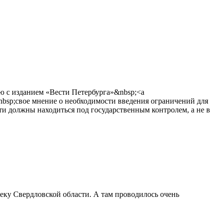
ю с изданием «Вести Петербурга»&nbsp;<a
</a>&nbsp;свое мнение о необходимости введения ограничений для
ти должны находиться под государственным контролем, а не в
еку Свердловской области. А там проводилось очень