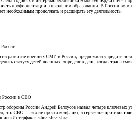
на Годовых в интервью «Фонтанка Ньюс»&nbsp;<a href="https://f
;важность профориентации в школьном образовании. В России во
ет необходимым продолжать и расширять эту деятельность.
 России
го на развитие военных СМИ в России, предложила учредить но
елить статусу детей военных, определив день, когда страна смо
й России в СВО
тр обороны России Андрей Белоусов назвал четыре ключевых у
ул, что СВО — это не просто конфликт, а серьезное противост
здании «Интерфакс».<br> <br> <br>