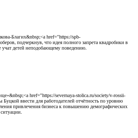
а-Благих&nbsp;<a href="https://spb-
дроберов, подчеркнув, что идея полного запрета квадробики в
ые учат детей неподобающему поведению.
p;<a href="https://severnaya-stolica.ru/society/v-rossii-
ьяны Буцкой ввести для работодателей отчётность по уровню
авления привлечения бизнеса к повышению демографических
 ситуации.