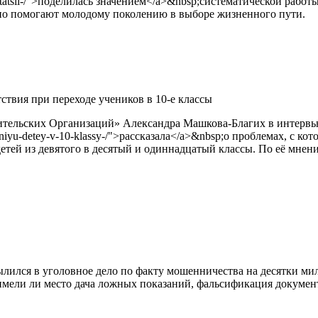
entatsii-/">поделилась значением</a>&nbsp;систематической рабо
льно помогают молодому поколению в выборе жизненного пути.
твия при переходе учеников в 10-е классы
ительских Организаций» Александра Машкова-Благих в интервь
stupleniyu-detey-v-10-klassy-/">рассказала</a>&nbsp;о проблемах, 
етей из девятого в десятый и одиннадцатый классы. По её мнени
ился в уголовное дело по факту мошенничества на десятки ми
, имели ли место дача ложных показаний, фальсификация докумен