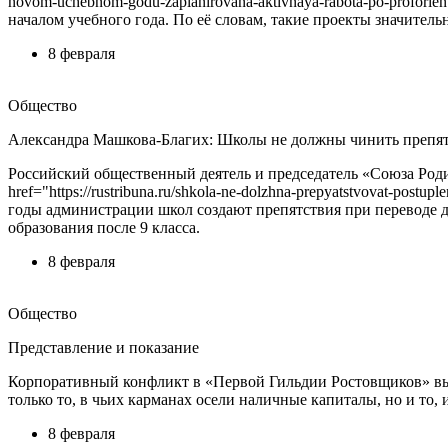
novom-uchebnom-godu-zaplanirovana-aktivnaya-rabota-po-profori
началом учебного года. По её словам, такие проекты значите
8 февраля
Общество
Александра Машкова-Благих: Школы не должны чинить препятс
Российский общественный деятель и председатель «Союза Род
href="https://rustribuna.ru/shkola-ne-dolzhna-prepyatstvovat-po
годы администрации школ создают препятствия при переводе д
образования после 9 класса.
8 февраля
Общество
Представление и показание
Корпоративный конфликт в «Первой Гильдии Ростовщиков» выл
только то, в чьих карманах осели наличные капиталы, но и то
8 февраля