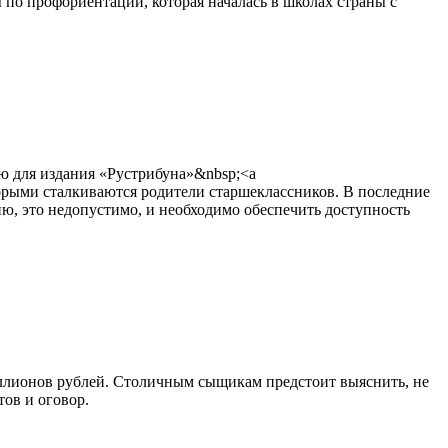
ты по профориентации, которая началась в школах страны с
ю для издания «Рустрибуна»&nbsp;<a
с которыми сталкиваются родители старшеклассников. В последние
ю, это недопустимо, и необходимо обеспечить доступность
ллионов рублей. Столичным сыщикам предстоит выяснить, не
тов и оговор.