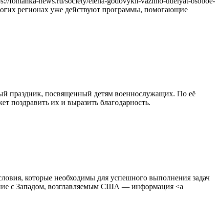
ontanka-news.ru/society/elena-godovykh-vazhno-udelyat-osoboe-
 многих регионах уже действуют программы, помогающие
вый праздник, посвященный детям военнослужащих. По её
жет поздравить их и выразить благодарность.
словия, которые необходимы для успешного выполнения задач
ояние с Западом, возглавляемым США — информация <a